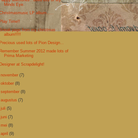
Happy Memories...used lots of My
Minds Eye.
Christmasmusic LP album......
Play Time!!
Sneak page from my christmas
album!!!!!
Precious used lots of Pion Design...
Remember Summer 2012 made lots of
Prima Marketing
Designer at Scrapdelight!
►
november
(7)
►
oktober
(8)
►
september
(8)
►
augustus
(7)
►
juli
(5)
►
juni
(7)
►
mei
(8)
►
april
(9)