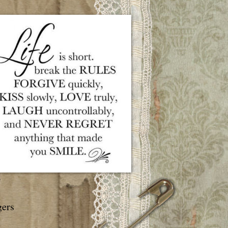
e
gers