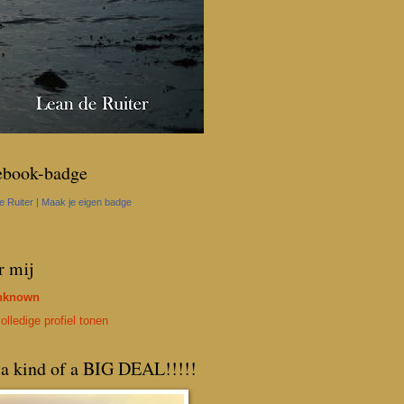
ebook-badge
e Ruiter
|
Maak je eigen badge
r mij
nknown
olledige profiel tonen
 a kind of a BIG DEAL!!!!!