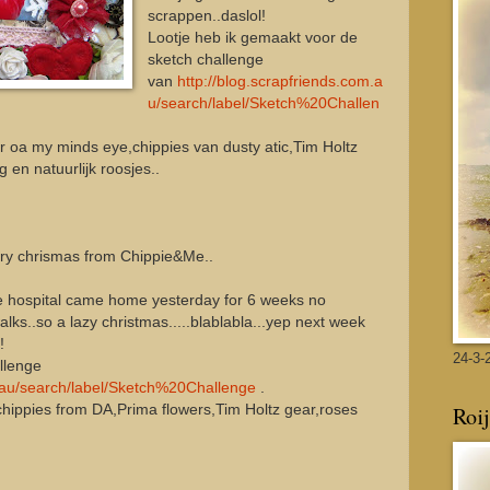
scrappen..daslol!
Lootje heb ik gemaakt voor de
sketch challenge
van
http://blog.scrapfriends.com.a
u/search/label/Sketch%20Challen
r oa my minds eye,chippies van dusty atic,Tim Holtz
en natuurlijk roosjes..
merry chrismas from Chippie&Me..
he hospital came home yesterday for 6 weeks no
ks..so a lazy christmas.....blablabla...yep next week
!
24-3-
llenge
m.au/search/label/Sketch%20Challenge
.
hippies from DA,Prima flowers,Tim Holtz gear,roses
Roij