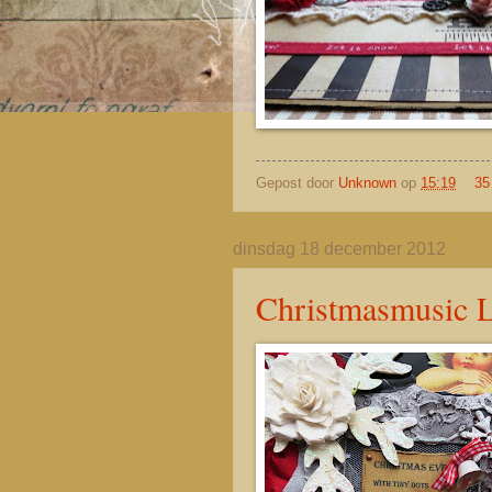
Gepost door
Unknown
op
15:19
35
dinsdag 18 december 2012
Christmasmusic LP