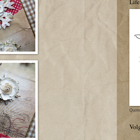
Life
Quot
Vol