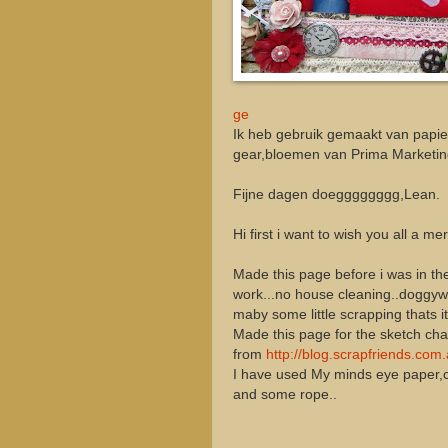
ge
Ik heb gebruik gemaakt van papie
gear,bloemen van Prima Marketing 
Fijne dagen doegggggggg,Lean.
Hi first i want to wish you all a 
Made this page before i was in t
work...no house cleaning..doggywal
maby some little scrapping thats it
Made this page for the sketch cha
from
http://blog.scrapfriends.co
I have used My minds eye paper,c
and some rope..