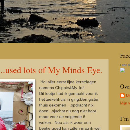
Fac
Lean d
.used lots of My Minds Eye.
Hoi aller eerst fijne kerstdagen
Ove
namens Chippie&My..lol!
Dit lootje had ik gemaakt voor ik
U
het ziekenhuis in ging.Ben gister
Mijn v
thuis gekomen ...opdracht nix
doen...sjuchht nu nog niet hoor
maar voor de volgende 6
I´m
weken...Nou als ik weer een
beetje goed kan zitten mag ik wel