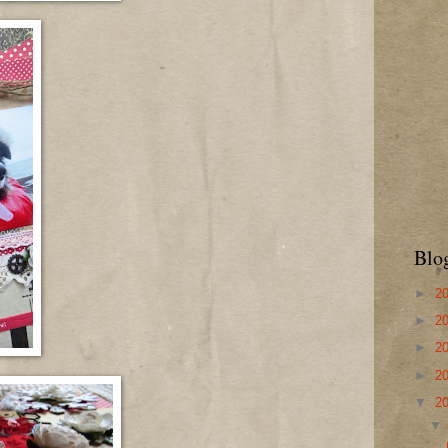
Blo
►
2
►
2
►
2
►
2
▼
2