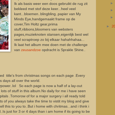
Ik als basis weer een doos gebruikt de rug zit
bekleed met stof deze keer...heel veel
kant...bloemen..blingbling..papier van My
Minds Eye,handgemaakt frame op de
cover,Tim Holtz gear,prima
►
2
stuff,ribbons,bloomers van websters
pages,muzieknoten stansen,eigenlijk best wel
veel scraptroep zo bij elkaar hahahhahaa...
Ik laat het album mee doen met de challenge
van
zeusandzoe
opdracht is Sprakle Shine..
ed title's from christmas songs on each page .Every
is days all over the world.
ypower..lol So each page is now a half of a lay-out
 lots of stuff in this album.No daily for me i have seen
pitals .Tomorow of for a major surgery i all ready told
ots of you always take the time to vistit my blog and give
ll this to you to..But i home with chritmas...and i think i
..Is just for 3 or 4 days than i am home if its going to be